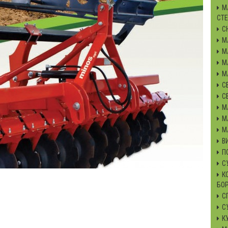
М
СТ
С
М
М
М
М
С
С
М
М
М
В
П
С
К
БО
С
С
К