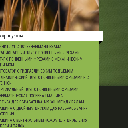
дисками
я продукция
ИНИ ПЛУГ С ПОЧВЕННЫМИ ФРЕЗАМИ
ТАЦИОНАРНЫЙ ПЛУГ С ПОЧВЕННЫМИ ФРЕЗАМИ
ЛУГ С ПОЧВЕННЫМИ ФРЕЗАМИ С МЕХАНИЧЕСКИМ
ДЪЕМОМ
ОТОВАТОР С ГИДРАВЛИЧЕСКИМ ПОДЪЕМОМ
ИДРАВЛИЧЕСКИЙ ПЛУГ С ПОЧВЕННЫМИ ФРЕЗАМИ И С
ТЕННОЙ
ЕРТИКАЛЬНЫЙ ПЛУГ С ПОЧВЕННЫМИ ФРЕЗАМИ
НЕВМАТИЧЕСКАЯ ПОСЕВНАЯ МАШИНА
ОТЫГА ДЛЯ ОБРАБАТЫВАНИЯ ЗОН МЕЖДУ РЯДАМ
АШИНА С ДВОЙНЫМ ДИСКОМ ДЛЯ РАЗБРАСЫВАНИЯ
ОБРЕНИЯ
АШИНА С ВЕРТИКАЛЬНЫМ НОЖОМ ДЛЯ ДРОБЛЕНИЯ
БЛЕЙ И ПАЛОК