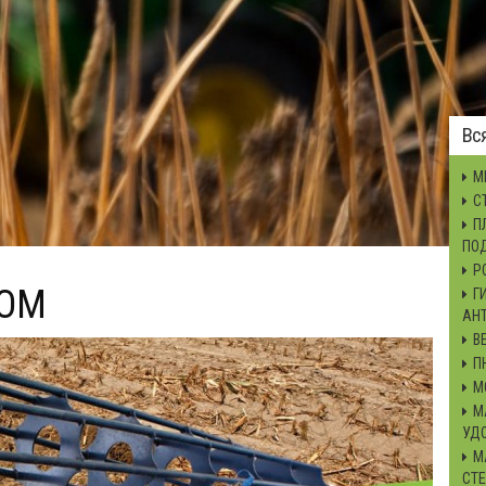
Вс
М
С
П
ПО
Р
КОМ
Г
АН
В
П
М
М
УД
М
СТЕ