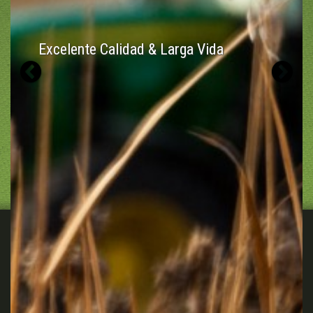
Excelente Calidad & Larga Vida
Previous
N