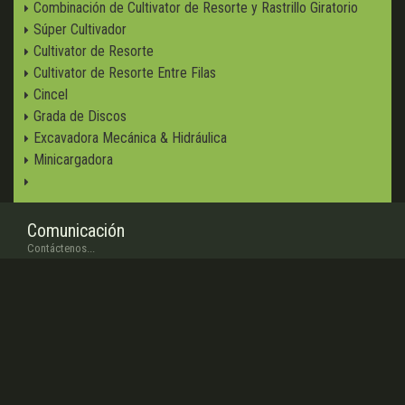
Combinación de Cultivator de Resorte y Rastrillo Giratorio
Súper Cultivador
Cultivator de Resorte
Cultivator de Resorte Entre Filas
Cincel
Grada de Discos
Excavadora Mecánica & Hidráulica
Minicargadora
Comunicación
Contáctenos...
www.
minosagri
.com
www.facebook.com/
minosagri
www.twitter.com/
turkaygrup
info
@minosagri.com